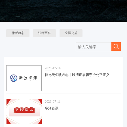
律所动态
法律百科
亨泽公益
2025-12-16
律袍无尘映丹心丨以清正履职守护公平正义
2023-07-11
亨泽喜讯